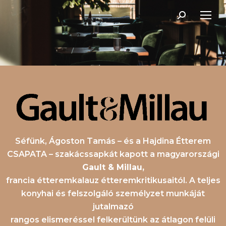
Search:
Séfünk, Ágoston Tamás – és a Hajdina Étterem
CSAPATA – szakácssapkát kapott a magyarországi
Gault & Millau
,
francia étteremkalauz étteremkritikusaitól. A teljes
konyhai és felszolgáló személyzet munkáját
jutalmazó
rangos elismeréssel felkerültünk az átlagon felüli