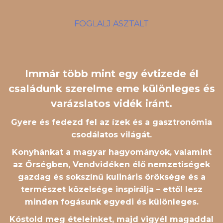
FOGLALJ ASZTALT
Immár több mint egy évtizede él
családunk szerelme eme különleges és
varázslatos vidék iránt.
Gyere és fedezd fel az ízek és a gasztronómia
csodálatos világát.
Konyhánkat a magyar hagyományok, valamint
az Őrségben, Vendvidéken élő nemzetiségek
gazdag és sokszínű kulináris öröksége és a
természet közelsége inspirálja – ettől lesz
minden fogásunk egyedi és különleges.
Kóstold meg ételeinket, majd vigyél magaddal