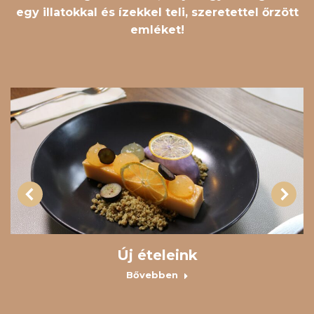
egy illatokkal és ízekkel teli, szeretettel őrzött
emléket!
Új ételeink
Bővebben