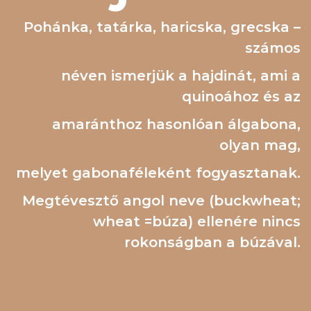
Pohánka, tatárka, haricska, grecska –
számos
néven ismerjük a hajdinát, ami a
quinoához és az
amaránthoz hasonlóan álgabona,
olyan mag,
melyet gabonaféleként fogyasztanak.
Megtévesztő angol neve (buckwheat;
wheat =búza) ellenére nincs
rokonságban a búzával.